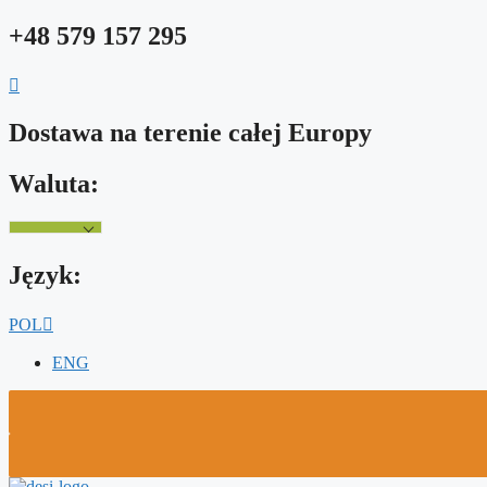
Przejdź
+48 579 157 295
do
treści
Dostawa na terenie całej Europy
Waluta:
Język:
POL
ENG