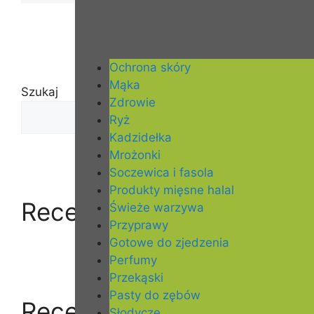
Ochrona skóry
Mąka
Szukaj
Zdrowie
Ryż
Szukaj
Kadzidełka
Mrożonki
Soczewica i fasola
Produkty mięsne halal
Recent Posts
Świeże warzywa
Przyprawy
Gotowe do zjedzenia
Perfumy
Przekąski
Pasty do zębów
Recent Comments
Słodycze