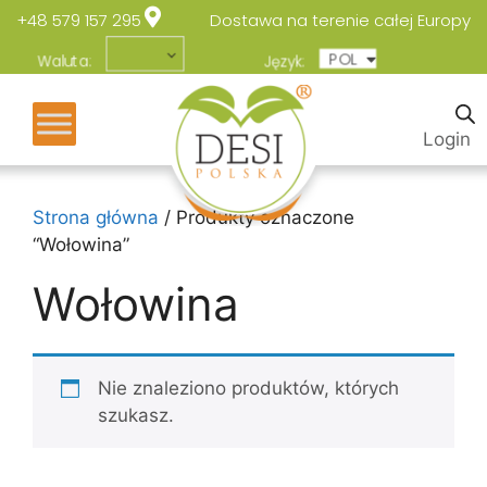
+48 579 157 295
Dostawa na terenie całej Europy
POL
ENG
Waluta:
Język:
Login
Strona główna
/ Produkty oznaczone
“Wołowina”
Wołowina
Nie znaleziono produktów, których
szukasz.