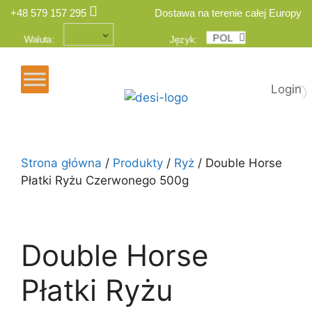
+48 579 157 295
Dostawa na terenie całej Europy
POL
ENG
Waluta:
Język:
Login
Strona główna
/
Produkty
/
Ryż
/ Double Horse
Płatki Ryżu Czerwonego 500g
Double Horse
Płatki Ryżu