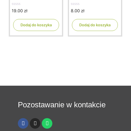
19.00
zł
8.00
zł
0
0
o
o
u
u
t
t
Dodaj do koszyka
Dodaj do koszyka
o
o
f
f
5
5
Pozostawanie w kontakcie