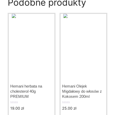
Podobne produkty
Hemani herbata na
Hemani Olejek
cholesterol 40g
Migdałowy do włosów z
PREMIUM
Kokosem 200ml
19.00
zł
25.00
zł
0
0
o
o