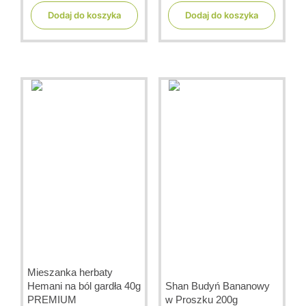
u
u
t
t
Dodaj do koszyka
Dodaj do koszyka
o
o
f
f
5
5
Mieszanka herbaty
Hemani na ból gardła 40g
Shan Budyń Bananowy
PREMIUM
w Proszku 200g