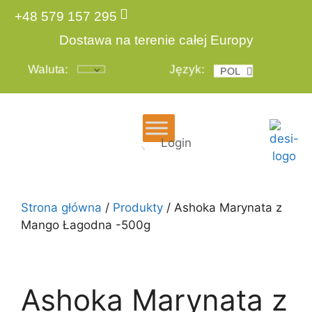
+48 579 157 295
Dostawa na terenie całej Europy
Waluta:
Język:
POL
ENG
Login
Strona główna
/
Produkty
/ Ashoka Marynata z
Mango Łagodna -500g
Ashoka Marynata z