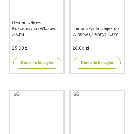
Hemani Olejek
Kokosowy do Włosów
Hemani Amla Olejek do
200ml
Włosów (Zielony) 200ml
25.00
zł
28.00
zł
0
0
o
o
u
u
t
t
Dodaj do koszyka
Dodaj do koszyka
o
o
f
f
5
5