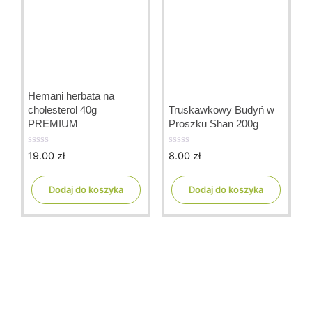
Hemani herbata na
cholesterol 40g
Truskawkowy Budyń w
PREMIUM
Proszku Shan 200g
19.00
zł
8.00
zł
0
0
o
o
u
u
t
t
Dodaj do koszyka
Dodaj do koszyka
o
o
f
f
5
5