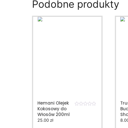
Podobne produkty
Hemani Olejek
Tr
Kokosowy do
Bud
0
Włosów 200ml
Sh
o
u
25.00
zł
8.0
t
o