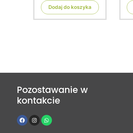
f
Dodaj do koszyka
5
Pozostawanie w
kontakcie