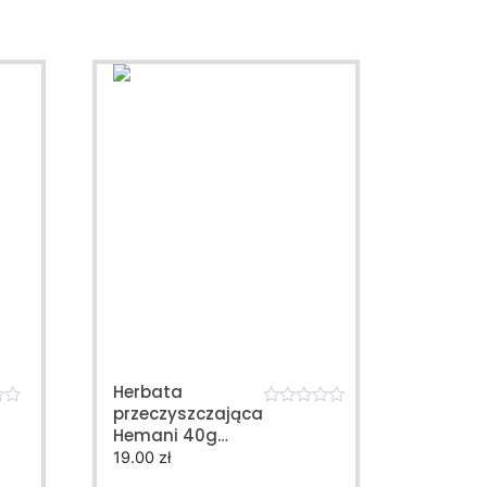
Herbata
przeczyszczająca
0
Hemani 40g
o
u
PREMIUM
19.00
zł
t
o