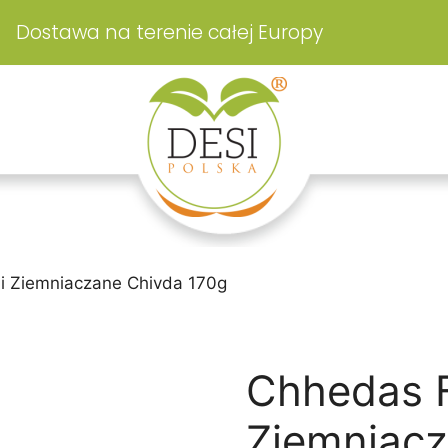
Dostawa na terenie całej Europy
i Ziemniaczane Chivda 170g
Chhedas F
Ziemniacz