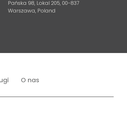
Pańska 98, Lokal 205, 00-837
Warszawa, Poland
ugi
O nas