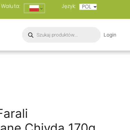
Waluta:
Język:
POL
ENG
Login
arali
ane Chivda 170g