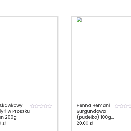
uskawkowy
Henna Hemani
yń w Proszku
Burgundowa
0
0
an 200g
(pudełko) 100g
o
o
u
u
NATURALNA
0
zł
20.00
zł
t
t
o
o