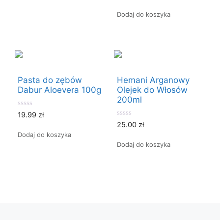
o
u
f
t
Dodaj do koszyka
5
o
f
5
Pasta do zębów
Hemani Arganowy
Dabur Aloevera 100g
Olejek do Włosów
200ml
0
19.99
zł
o
0
25.00
zł
u
o
t
Dodaj do koszyka
u
o
t
Dodaj do koszyka
f
o
5
f
5