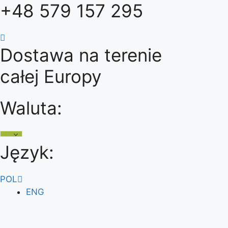
+48 579 157 295
Przejdź
do
treści
Dostawa na terenie
całej Europy
Waluta:
Język:
POL
ENG