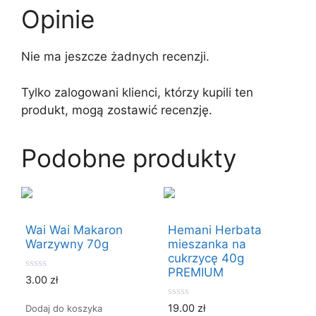
Opinie
Nie ma jeszcze żadnych recenzji.
Tylko zalogowani klienci, którzy kupili ten
produkt, mogą zostawić recenzję.
Podobne produkty
Wai Wai Makaron
Hemani Herbata
Warzywny 70g
mieszanka na
cukrzycę 40g
PREMIUM
0
3.00
zł
o
u
0
t
19.00
zł
Dodaj do koszyka
o