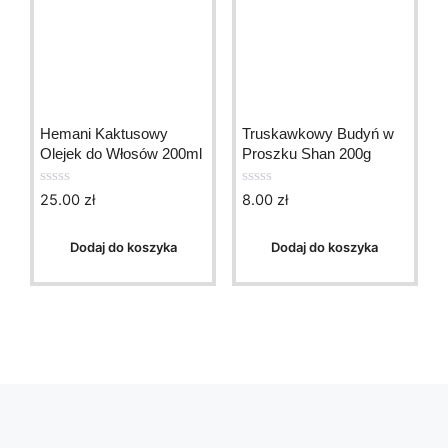
Hemani Kaktusowy
Truskawkowy Budyń w
Olejek do Włosów 200ml
Proszku Shan 200g
25.00
zł
8.00
zł
0
0
o
o
u
u
t
t
Dodaj do koszyka
Dodaj do koszyka
o
o
f
f
5
5