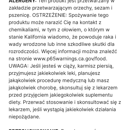
ALERGENY:
Ten produkt jest przetwarzany w
zakładzie przetwarzającym orzechy, sezam i
pszenicę. OSTRZEŻENIE: Spożywanie tego
produktu może narazić Cię na kontakt z
chemikaliami, w tym z ołowiem, o którym w
stanie Kalifornia wiadomo, że powoduje raka i
wady wrodzone lub inne szkodliwe skutki dla
rozrodczości. Więcej informacji można znaleźć
na stronie www.p65warnings.ca.gov/food.
UWAGA: Jeśli jesteś w ciąży, karmisz piersią,
przyjmujesz jakiekolwiek leki, planujesz
jakąkolwiek procedurę medyczną lub masz
jakąkolwiek chorobę, skonsultuj się z lekarzem
przed przyjęciem jakiegokolwiek suplementu
diety. Przerwać stosowanie i skonsultować się z
lekarzem, jeśli wystąpią jakiekolwiek działania
niepożądane.