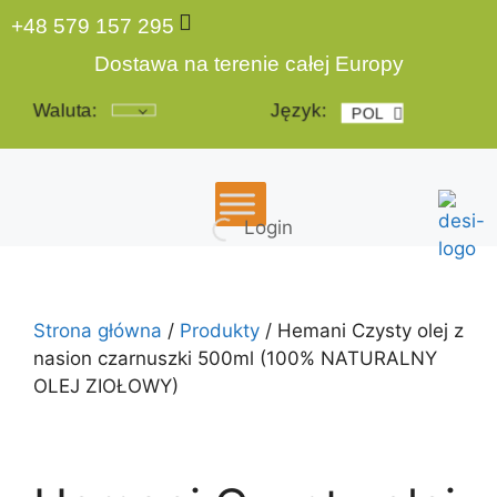
+48 579 157 295
Dostawa na terenie całej Europy
Waluta:
Język:
POL
ENG
Login
Strona główna
/
Produkty
/ Hemani Czysty olej z
nasion czarnuszki 500ml (100% NATURALNY
OLEJ ZIOŁOWY)