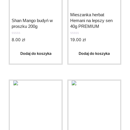
Mieszanka herbat
Shan Mango budyń w
Hemani na lepszy sen
proszku 200g
40g PREMIUM
8.00
zł
19.00
zł
0
0
o
o
u
u
t
t
Dodaj do koszyka
Dodaj do koszyka
o
o
f
f
5
5