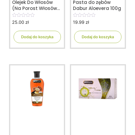
Olejek Do Włosów
Pasta do zębów
(Na Porost Włosów)
Dabur Aloevera 100g
200ml
25.00
zł
19.99
zł
0
0
o
o
u
u
t
t
Dodaj do koszyka
Dodaj do koszyka
o
o
f
f
5
5