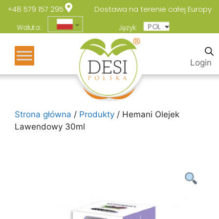
+48 579 157 295
Dostawa na terenie całej Europy
POL
ENG
Waluta:
Język:
Login
Strona główna
/
Produkty
/ Hemani Olejek
Lawendowy 30ml