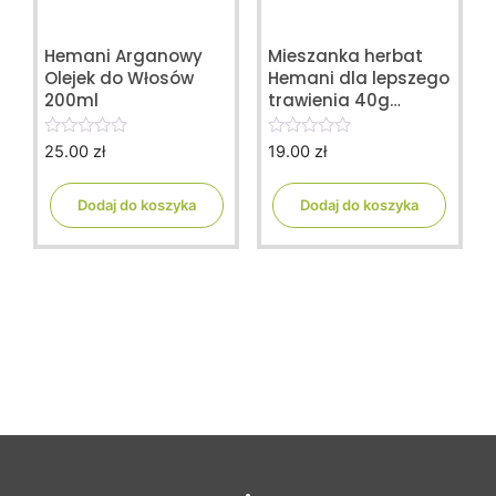
Hemani Arganowy
Mieszanka herbat
Olejek do Włosów
Hemani dla lepszego
200ml
trawienia 40g
PREMIUM
25.00
zł
19.00
zł
0
0
o
o
u
u
t
t
Dodaj do koszyka
Dodaj do koszyka
o
o
f
f
5
5