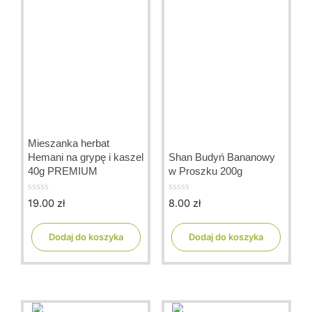
Mieszanka herbat
Hemani na grypę i kaszel
Shan Budyń Bananowy
40g PREMIUM
w Proszku 200g
19.00
zł
8.00
zł
0
0
o
o
u
u
t
t
Dodaj do koszyka
Dodaj do koszyka
o
o
f
f
5
5