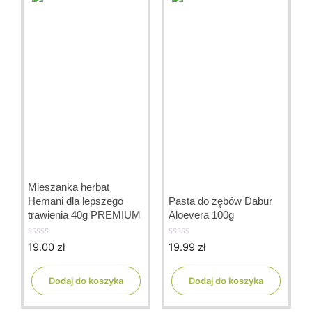
Mieszanka herbat
Hemani dla lepszego
Pasta do zębów Dabur
trawienia 40g PREMIUM
Aloevera 100g
19.00
zł
19.99
zł
0
0
o
o
u
u
t
t
Dodaj do koszyka
Dodaj do koszyka
o
o
f
f
5
5