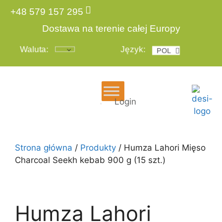
+48 579 157 295
Dostawa na terenie całej Europy
Waluta:
Język:
POL
ENG
Login
Strona główna
/
Produkty
/ Humza Lahori Mięso
Charcoal Seekh kebab 900 g (15 szt.)
Humza Lahori