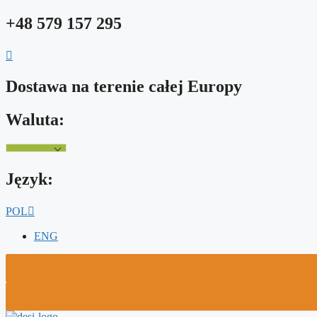
Przejdź
+48 579 157 295
do
treści
Dostawa na terenie całej Europy
Waluta:
Język:
POL
ENG