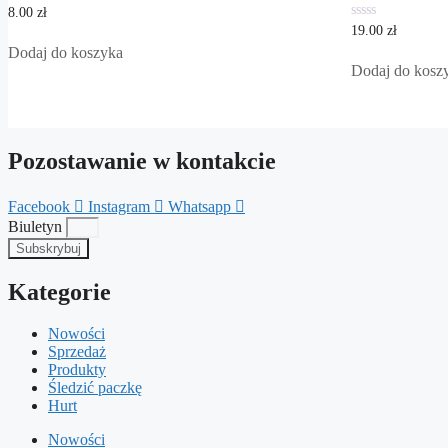
0
8.00
zł
out
0
19.00
zł
of
out
5
Dodaj do koszyka
of
5
Dodaj do kosz
Pozostawanie w kontakcie
Facebook
Instagram
Whatsapp
Biuletyn
Subskrybuj
Kategorie
Nowości
Sprzedaż
Produkty
Śledzić paczkę
Hurt
Nowości