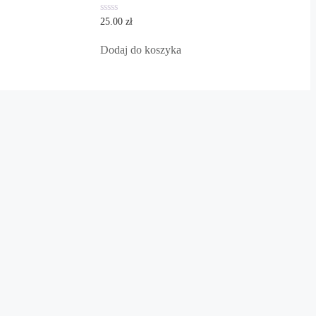
0
25.00
zł
out
of
5
Dodaj do koszyka