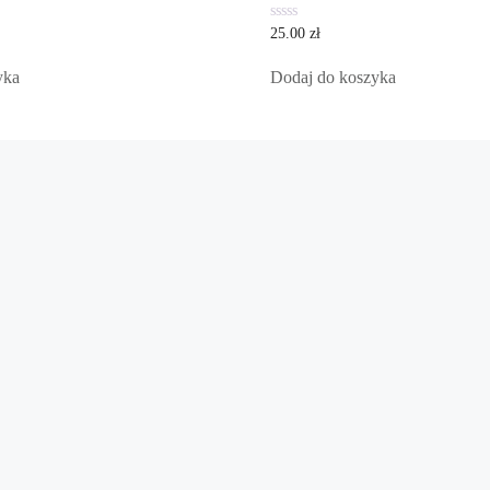
0
25.00
zł
out
of
5
yka
Dodaj do koszyka