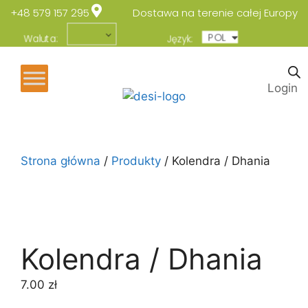
+48 579 157 295
Dostawa na terenie całej Europy
POL
ENG
Waluta:
Język:
Login
Strona główna
/
Produkty
/ Kolendra / Dhania
Kolendra / Dhania
7.00
zł