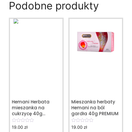
Podobne produkty
Hemani Herbata
Mieszanka herbaty
mieszanka na
Hemani na ból
cukrzycę 40g
gardła 40g PREMIUM
PREMIUM
19.00
zł
19.00
zł
0
0
o
o