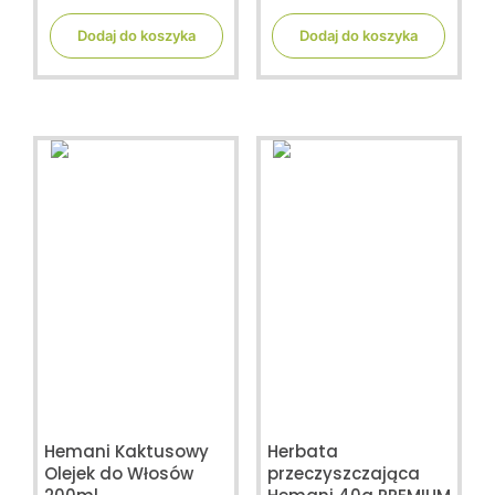
u
u
t
t
Dodaj do koszyka
Dodaj do koszyka
o
o
f
f
5
5
Hemani Kaktusowy
Herbata
Olejek do Włosów
przeczyszczająca