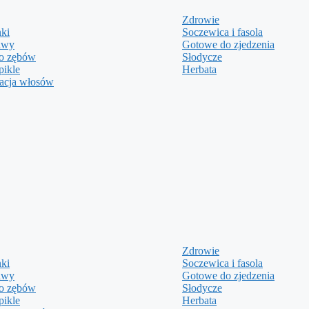
Zdrowie
ki
Soczewica i fasola
awy
Gotowe do zjedzenia
do zębów
Słodycze
pikle
Herbata
nacja włosów
Zdrowie
ki
Soczewica i fasola
awy
Gotowe do zjedzenia
do zębów
Słodycze
pikle
Herbata