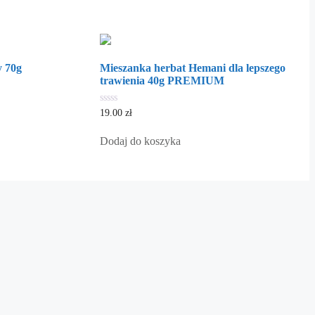
 70g
Mieszanka herbat Hemani dla lepszego
trawienia 40g PREMIUM
0
19.00
zł
out
of
5
Dodaj do koszyka