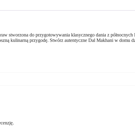
aw stworzona do przygotowywania klasycznego dania z północnych I
ną kulinarną przygodę. Stwórz autentyczne Dal Makhani w domu dzięki 
ecenzję.