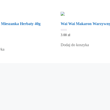
 Mieszanka Herbaty 40g
Wai Wai Makaron Warzywny
0
3.00
zł
out
of
5
Dodaj do koszyka
yka