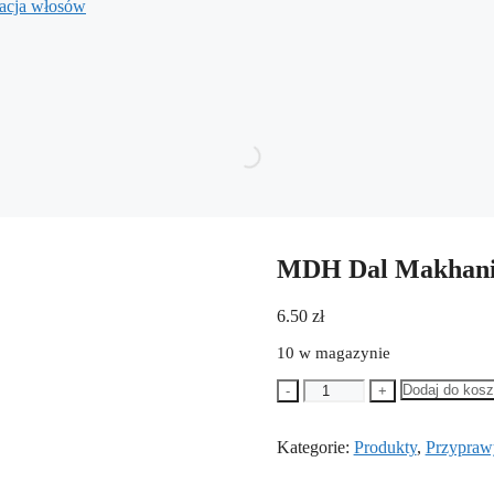
nacja włosów
MDH Dal Makhani
6.50
zł
10 w magazynie
ilość
Dodaj do kos
-
+
MDH
Dal
Kategorie:
Makhani
Produkty
,
Przypraw
Masala
100g