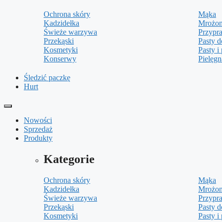
Ochrona skóry
Mąka
Kadzidełka
Mrożon
Świeże warzywa
Przypr
Przekąski
Pasty 
Kosmetyki
Pasty i 
Konserwy
Pielęg
Śledzić paczkę
Hurt
Nowości
Sprzedaż
Produkty
Kategorie
Ochrona skóry
Mąka
Kadzidełka
Mrożon
Świeże warzywa
Przypr
Przekąski
Pasty 
Kosmetyki
Pasty i 