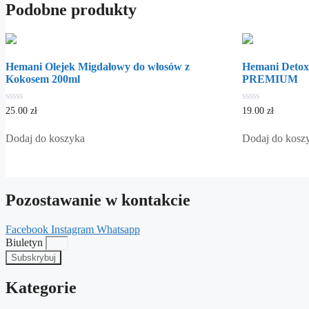
Podobne produkty
Hemani Olejek Migdałowy do włosów z
Hemani Detox
Kokosem 200ml
PREMIUM
0
0
25.00
zł
19.00
zł
out
out
of
of
5
5
Dodaj do koszyka
Dodaj do kosz
Pozostawanie w kontakcie
Facebook
Instagram
Whatsapp
Biuletyn
Subskrybuj
Kategorie