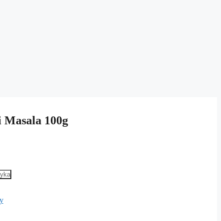
 Masala 100g
zyka
y