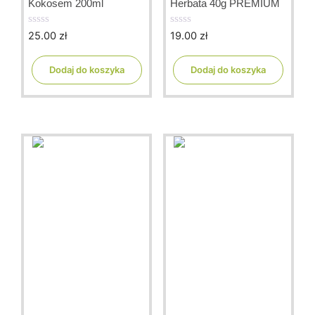
Kokosem 200ml
Herbata 40g PREMIUM
25.00
zł
19.00
zł
0
0
o
o
u
u
t
t
Dodaj do koszyka
Dodaj do koszyka
o
o
f
f
5
5