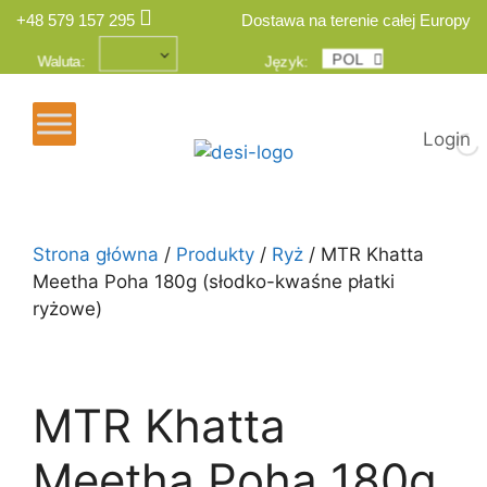
+48 579 157 295
Dostawa na terenie całej Europy
POL
ENG
Waluta:
Język:
Login
Strona główna
/
Produkty
/
Ryż
/ MTR Khatta
Meetha Poha 180g (słodko-kwaśne płatki
ryżowe)
MTR Khatta
Meetha Poha 180g