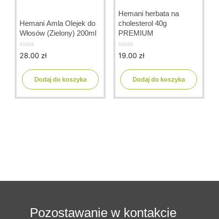
Hemani herbata na
Hemani Amla Olejek do
cholesterol 40g
Włosów (Zielony) 200ml
PREMIUM
28.00
zł
19.00
zł
0
0
o
o
u
u
t
t
Dodaj do koszyka
Dodaj do koszyka
o
o
f
f
5
5
Pozostawanie w kontakcie