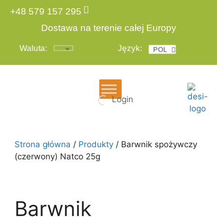
+48 579 157 295
Dostawa na terenie całej Europy
Waluta:
Język:
POL
ENG
Login
Strona główna
/
Produkty
/ Barwnik spożywczy
(czerwony) Natco 25g
Barwnik