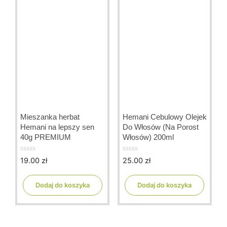
Mieszanka herbat
Hemani Cebulowy Olejek
Hemani na lepszy sen
Do Włosów (Na Porost
40g PREMIUM
Włosów) 200ml
19.00
zł
25.00
zł
0
0
o
o
u
u
t
t
Dodaj do koszyka
Dodaj do koszyka
o
o
f
f
5
5