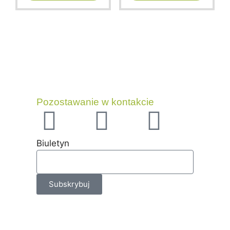
f
f
5
5
Pozostawanie w kontakcie
Biuletyn
Subskrybuj