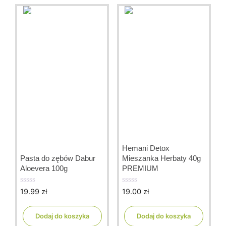
Hemani Detox
Pasta do zębów Dabur
Mieszanka Herbaty 40g
Aloevera 100g
PREMIUM
19.99
zł
19.00
zł
0
0
o
o
u
u
t
t
Dodaj do koszyka
Dodaj do koszyka
o
o