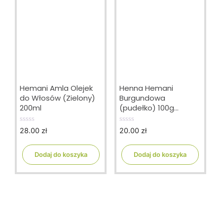
Hemani Amla Olejek
Henna Hemani
do Włosów (Zielony)
Burgundowa
200ml
(pudełko) 100g
NATURALNA
28.00
zł
20.00
zł
0
0
o
o
u
u
t
t
Dodaj do koszyka
Dodaj do koszyka
o
o
f
f
5
5