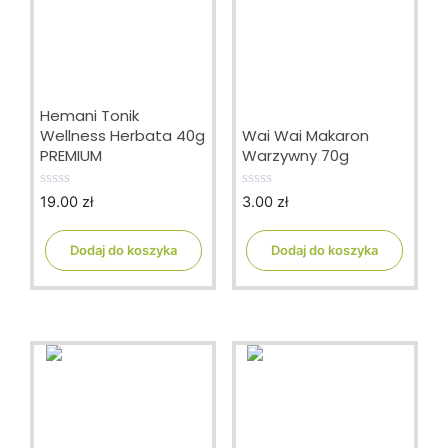
Hemani Tonik
Wellness Herbata 40g
Wai Wai Makaron
PREMIUM
Warzywny 70g
19.00
zł
3.00
zł
0
0
o
o
u
u
t
t
Dodaj do koszyka
Dodaj do koszyka
o
o
f
f
5
5