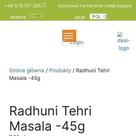
+48 579 157 295
Dostawa na terenie całej Europy
POL
ENG
Waluta:
Język:
Login
Strona główna
/
Produkty
/ Radhuni Tehri
Masala -45g
Radhuni Tehri
Masala -45g