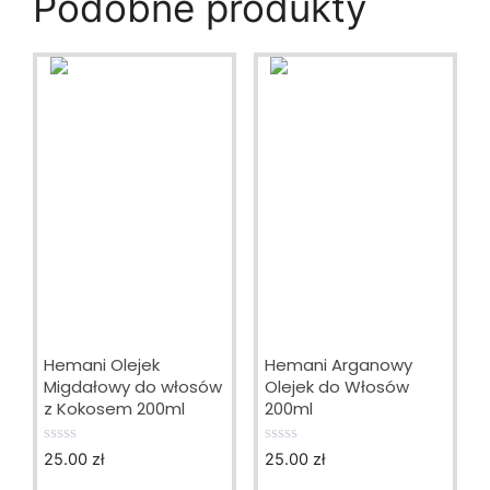
Podobne produkty
Hemani Olejek
Hemani Arganowy
Migdałowy do włosów
Olejek do Włosów
z Kokosem 200ml
200ml
25.00
zł
25.00
zł
0
0
o
o