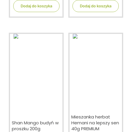
u
u
t
t
Dodaj do koszyka
Dodaj do koszyka
o
o
f
f
5
5
Mieszanka herbat
Shan Mango budyń w
Hemani na lepszy sen
proszku 200g
40g PREMIUM