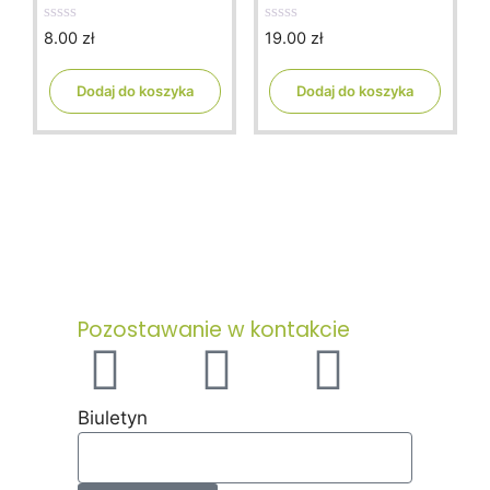
8.00
zł
19.00
zł
0
0
o
o
u
u
t
t
Dodaj do koszyka
Dodaj do koszyka
o
o
f
f
5
5
Pozostawanie w kontakcie
Biuletyn