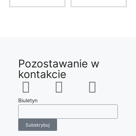
f
f
5
5
Pozostawanie w
kontakcie
Biuletyn
Subskrybuj