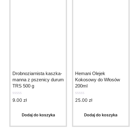
Drobnoziarnista kaszka-
Hemani Olejek
manna z pszenicy durum
Kokosowy do Włosów
TRS 500 g
200ml
9.00
zł
25.00
zł
0
0
o
o
u
u
t
t
Dodaj do koszyka
Dodaj do koszyka
o
o
f
f
5
5