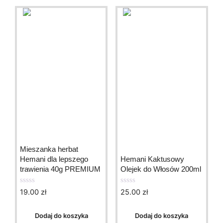
Mieszanka herbat
Hemani dla lepszego
Hemani Kaktusowy
trawienia 40g PREMIUM
Olejek do Włosów 200ml
19.00
zł
25.00
zł
0
0
o
o
u
u
t
t
Dodaj do koszyka
Dodaj do koszyka
o
o