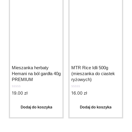
Mieszanka herbaty
MTR Rice Idli 500g
Hemani na ból gardła 40g
(mieszanka do ciastek
PREMIUM
ryżowych)
19.00
zł
16.00
zł
0
0
o
o
u
u
t
t
Dodaj do koszyka
Dodaj do koszyka
o
o
f
f
5
5