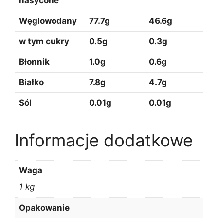
nasycone
Węglowodany
77.7g
46.6g
w tym cukry
0.5g
0.3g
Błonnik
1.0g
0.6g
Białko
7.8g
4.7g
Sól
0.01g
0.01g
Informacje dodatkowe
Waga
1 kg
Opakowanie