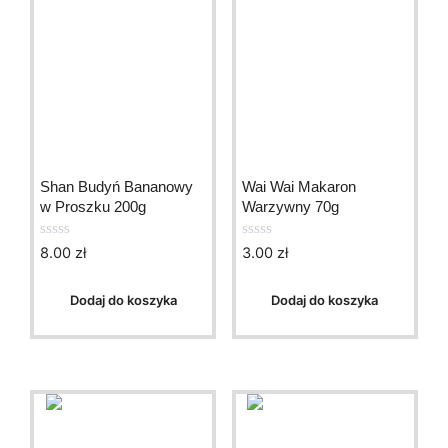
Shan Budyń Bananowy
Wai Wai Makaron
w Proszku 200g
Warzywny 70g
8.00
zł
3.00
zł
0
0
o
o
u
u
t
t
Dodaj do koszyka
Dodaj do koszyka
o
o
f
f
5
5