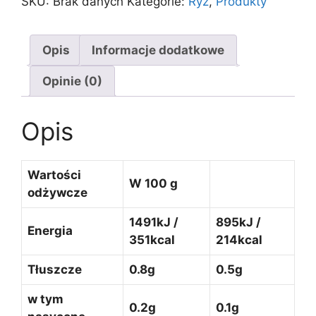
SKU:
Brak danych
Kategorie:
Ryż
,
Produkty
Opis
Informacje dodatkowe
Opinie (0)
Opis
Wartości
W 100 g
odżywcze
1491kJ /
895kJ /
Energia
351kcal
214kcal
Tłuszcze
0.8g
0.5g
w tym
0.2g
0.1g