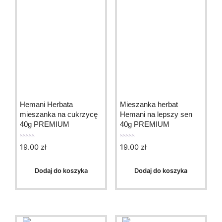
Hemani Herbata
Mieszanka herbat
mieszanka na cukrzycę
Hemani na lepszy sen
40g PREMIUM
40g PREMIUM
19.00
zł
19.00
zł
0
0
o
o
u
u
t
t
Dodaj do koszyka
Dodaj do koszyka
o
o
f
f
5
5