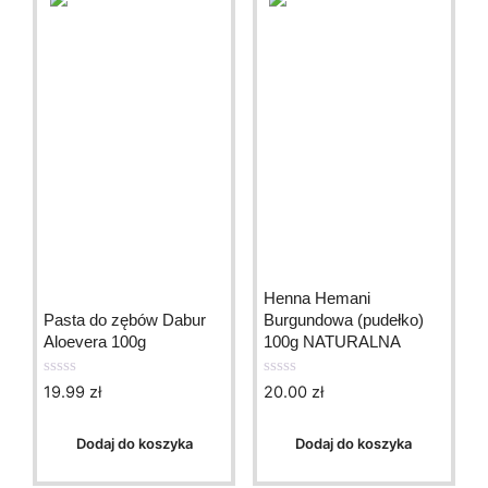
Henna Hemani
Pasta do zębów Dabur
Burgundowa (pudełko)
Aloevera 100g
100g NATURALNA
19.99
zł
20.00
zł
0
0
o
o
u
u
t
t
Dodaj do koszyka
Dodaj do koszyka
o
o
f
f
5
5