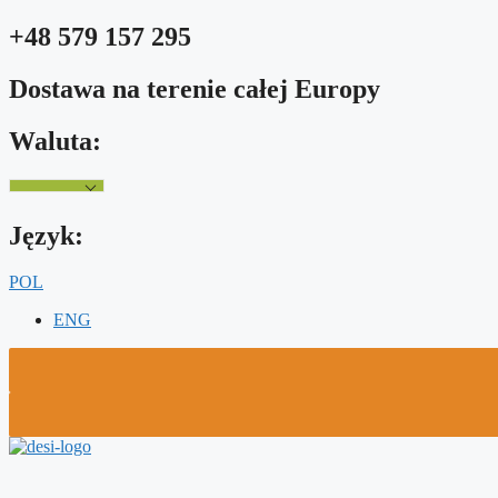
Przejdź
+48 579 157 295
do
treści
Dostawa na terenie całej Europy
Waluta:
Język:
POL
ENG