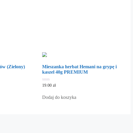
ów (Zielony)
Mieszanka herbat Hemani na grypę i
kaszel 40g PREMIUM
0
19.00
zł
out
of
5
Dodaj do koszyka