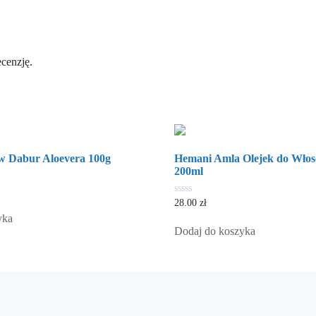
ecenzję.
ów Dabur Aloevera 100g
Hemani Amla Olejek do Włos
200ml
0
28.00
zł
out
yka
of
5
Dodaj do koszyka