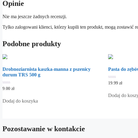
Opinie
Nie ma jeszcze żadnych recenzji.
Tylko zalogowani klienci, którzy kupili ten produkt, mogą zostawić r
Podobne produkty
Drobnoziarnista kaszka-manna z pszenicy
Pasta do zęb
durum TRS 500 g
0
19.99
zł
out
0
9.00
zł
of
out
5
Dodaj do kosz
of
5
Dodaj do koszyka
Pozostawanie w kontakcie