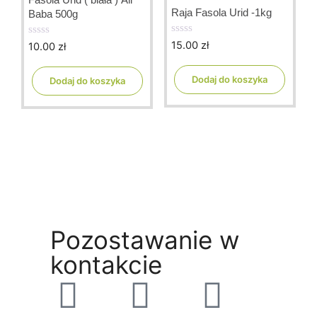
Raja Fasola Urid -1kg
Baba 500g
15.00
zł
10.00
zł
0
0
o
o
u
u
t
t
Dodaj do koszyka
Dodaj do koszyka
o
o
f
f
5
5
Pozostawanie w
kontakcie