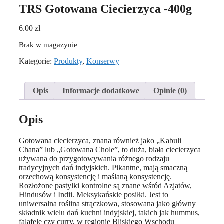
TRS Gotowana Ciecierzyca -400g
6.00
zł
Brak w magazynie
Kategorie:
Produkty
,
Konserwy
Opis
Informacje dodatkowe
Opinie (0)
Opis
Gotowana ciecierzyca, znana również jako „Kabuli
Chana” lub „Gotowana Chole”, to duża, biała ciecierzyca
używana do przygotowywania różnego rodzaju
tradycyjnych dań indyjskich. Pikantne, mają smaczną
orzechową konsystencję i maślaną konsystencję.
Rozłożone pastylki kontrolne są znane wśród Azjatów,
Hindusów i Indii. Meksykańskie posiłki. Jest to
uniwersalna roślina strączkowa, stosowana jako główny
składnik wielu dań kuchni indyjskiej, takich jak hummus,
falafele czy curry, w regionie Bliskiego Wschodu