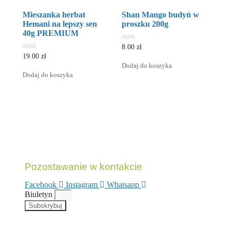
Mieszanka herbat
Shan Mango budyń w
Hemani na lepszy sen
proszku 200g
40g PREMIUM
0
8.00
zł
out
0
19.00
zł
of
out
Dodaj do koszyka
5
of
Dodaj do koszyka
5
Pozostawanie w kontakcie
Facebook
Instagram
Whatsapp
Biuletyn
Subskrybuj