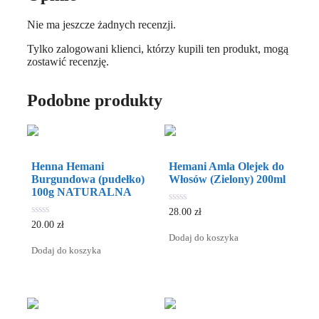
Nie ma jeszcze żadnych recenzji.
Tylko zalogowani klienci, którzy kupili ten produkt, mogą
zostawić recenzję.
Podobne produkty
Henna Hemani
Hemani Amla Olejek do
Burgundowa (pudełko)
Włosów (Zielony) 200ml
100g NATURALNA
0
28.00
zł
out
0
20.00
zł
of
out
Dodaj do koszyka
5
of
Dodaj do koszyka
5