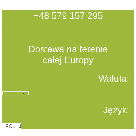
Przejdź
do
+48 579 157 295
treści
Dostawa na terenie
całej Europy
Waluta:
Język:
POL
ENG