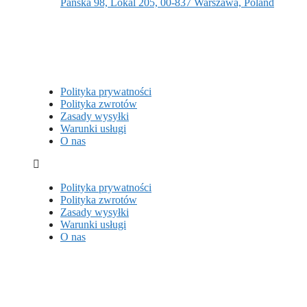
Pańska 98, Lokal 205, 00-837 Warszawa, Poland
Polityka prywatności
Polityka zwrotów
Zasady wysyłki
Warunki usługi
O nas
Polityka prywatności
Polityka zwrotów
Zasady wysyłki
Warunki usługi
O nas