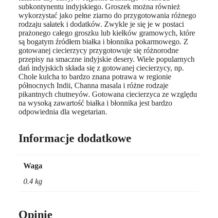
subkontynentu indyjskiego. Groszek można również
wykorzystać jako pełne ziarno do przygotowania różnego
rodzaju sałatek i dodatków. Zwykle je się je w postaci
prażonego całego groszku lub kiełków gramowych, które
są bogatym źródłem białka i błonnika pokarmowego. Z
gotowanej ciecierzycy przygotowuje się różnorodne
przepisy na smaczne indyjskie desery. Wiele popularnych
dań indyjskich składa się z gotowanej ciecierzycy, np.
Chole kulcha to bardzo znana potrawa w regionie
północnych Indii, Channa masala i różne rodzaje
pikantnych chutneyów. Gotowana ciecierzyca ze względu
na wysoką zawartość białka i błonnika jest bardzo
odpowiednia dla wegetarian.
Informacje dodatkowe
Waga
0.4 kg
Opinie