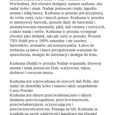
Wschodniej. Jest również dostępny zamiast szafranu, aby
nadać kolor i smak. Nadaje potrawom ciepły, łagodny
aromat i żółtą barwę. Kurkuma w proszku jest przyprawą
do wielu curry, ryżu i innych potraw. Kurkuma w proszku
to intensywny barwnik, proszek służy do barwienia i
aromatyzowania musztardy, pikli, dań chutney i ryżowych,
a także masła i serów. Kurkuma w proszku występuje
również jako dodatek, taki jak curry w proszku. Proszek
TRS Haldi jest w 100% naturalny i nie zawiera
barwników, aromatów ani konserwantów. Łatwe do
zrobienia są łatwe i łatwe przygotowanie warsztatu do
sprawdzenia, dostępu do informacji i dostępu do testu.
Kurkuma (Haldi) w proszku Nadaje wspaniały, drzewny
aromat i smak potrawom Dals, warzywom, mięsu,
drobiowi i owocom morza.
Kurkuma jest wprowadzana do nowych dań Pulio, aby
nadać im złotożółty kolor i stanowi także uzupełnienie
Curry Powder.
Kurkuma jest silnym przeciwutleniaczem o silnym
działaniu przeciwzapalnym, przeciwwirusowym,
przeciwbakteryjnym, oczyszczającym i
przeciwnowotworowym. Pomaga na ból. Kurkuma ze
względu na swoje właściwości łagodzące ma również