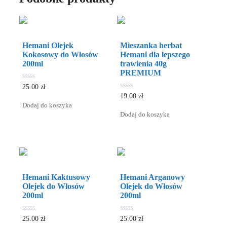
Hemani Olejek
Mieszanka herbat
Kokosowy do Włosów
Hemani dla lepszego
200ml
trawienia 40g
PREMIUM
0
25.00
zł
out
0
19.00
zł
of
out
Dodaj do koszyka
5
of
Dodaj do koszyka
5
Hemani Kaktusowy
Hemani Arganowy
Olejek do Włosów
Olejek do Włosów
200ml
200ml
0
0
25.00
zł
25.00
zł
out
out