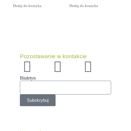
of
of
Dodaj do koszyka
Dodaj do koszyka
5
5
Pozostawanie w kontakcie
Biuletyn
Subskrybuj