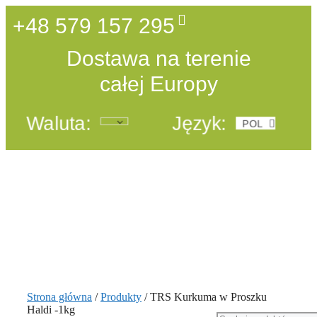
+48 579 157 295
Dostawa na terenie
całej Europy
Waluta:
Język:
POL
ENG
Strona główna
/
Produkty
/ TRS Kurkuma w Proszku
Haldi -1kg