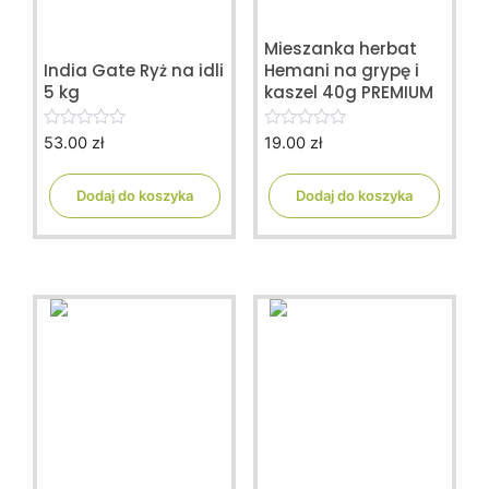
Mieszanka herbat
India Gate Ryż na idli
Hemani na grypę i
5 kg
kaszel 40g PREMIUM
53.00
zł
19.00
zł
0
0
o
o
u
u
t
t
Dodaj do koszyka
Dodaj do koszyka
o
o
f
f
5
5