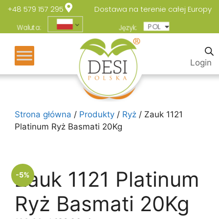
+48 579 157 295
Dostawa na terenie całej Europy
POL
ENG
Waluta:
Język:
Login
Strona główna
/
Produkty
/
Ryż
/ Zauk 1121
Platinum Ryż Basmati 20Kg
Zauk 1121 Platinum
-5%
Ryż Basmati 20Kg