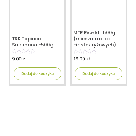
MTR Rice Idli 500g
TRS Tapioca
(mieszanka do
Sabudana -500g
ciastek ryżowych)
9.00
zł
16.00
zł
0
0
o
o
u
u
t
t
Dodaj do koszyka
Dodaj do koszyka
o
o
f
f
5
5