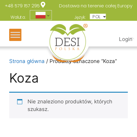
+48 579 157 295
Dostawa na terenie całej Europy
POL
ENG
Waluta:
Język:
Login
Strona główna
/ Produkty oznaczone “Koza”
Koza
Nie znaleziono produktów, których
szukasz.