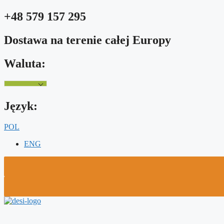
Przejdź
+48 579 157 295
do
treści
Dostawa na terenie całej Europy
Waluta:
Język:
POL
ENG