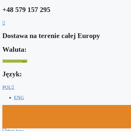
Przejdź
+48 579 157 295
do
treści
Dostawa na terenie całej Europy
Waluta:
Język:
POL
ENG