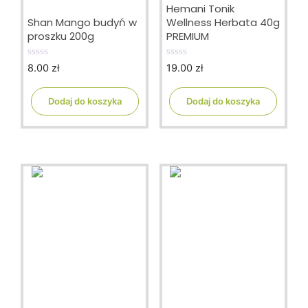
Hemani Tonik
Shan Mango budyń w
Wellness Herbata 40g
proszku 200g
PREMIUM
8.00
zł
19.00
zł
0
0
o
o
u
u
t
t
Dodaj do koszyka
Dodaj do koszyka
o
o
f
f
5
5