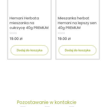
Hemani Herbata
Mieszanka herbat
mieszanka na
Hemani na lepszy sen
cukrzycę 40g PREMIUM
40g PREMIUM
19.00
zł
19.00
zł
0
0
o
o
u
u
t
t
Dodaj do koszyka
Dodaj do koszyka
o
o
f
f
5
5
Pozostawanie w kontakcie