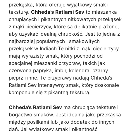
przekąska, która oferuje wyjątkowy smak i
teksturę.
Chheda’s Ratlami Sev
to mieszanka
chrupiących i pikantnych nitkowatych przekąsek
z mąki ciecierzycy, które są delikatnie prażone,
aby uzyskać idealną chrupkość. Jest to jedna z
najbardziej popularnych i smakowitych
przekąsek w Indiach.Te nitki z mąki ciecierzycy
mają wyrazisty smak, który pochodzi od
specjalnej mieszanki przypraw, takich jak
czerwona papryka, imbir, kolendra, czarny
pieprz i inne. Te przyprawy nadają Chheda’s
Ratlami Sev intensywny smak, który doskonale
komponuje się z pikantną teksturą.
Chheda’s Ratlami Sev
ma chrupiącą teksturę i
bogactwo smaków. Jest idealna jako przekąska
między posiłkami lub jako dodatek do innych
dań. Jej wyjątkowy smak i pikantność