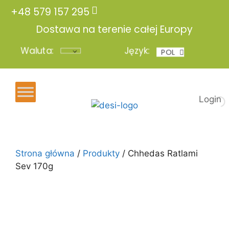
+48 579 157 295
Dostawa na terenie całej Europy
Waluta:
Język:
POL
ENG
Login
Strona główna
/
Produkty
/ Chhedas Ratlami
Sev 170g