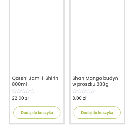
Qarshi Jam-i-Shirin
Shan Mango budyń
800ml
w proszku 200g
22.00
zł
8.00
zł
0
0
o
o
u
u
t
t
Dodaj do koszyka
Dodaj do koszyka
o
o
f
f
5
5