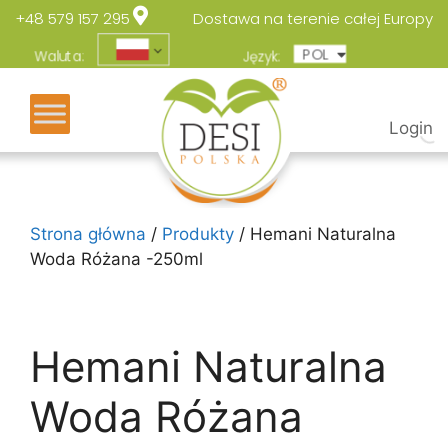
+48 579 157 295
Dostawa na terenie całej Europy
POL
ENG
Waluta:
Język:
Login
Strona główna
/
Produkty
/ Hemani Naturalna
Woda Różana -250ml
Hemani Naturalna
Woda Różana