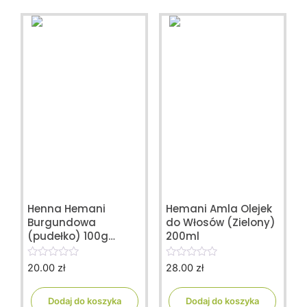
Henna Hemani
Hemani Amla Olejek
Burgundowa
do Włosów (Zielony)
(pudełko) 100g
200ml
NATURALNA
20.00
zł
28.00
zł
0
0
o
o
u
u
t
t
Dodaj do koszyka
Dodaj do koszyka
o
o