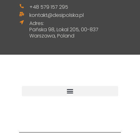
+48 579 157 295
kontakt@desipolska.pl
Adres:
Pańska 98, Lokal 205, 00-837
Warszawa, Poland