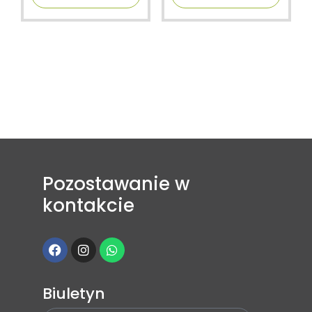
f
f
5
5
Pozostawanie w
kontakcie
Biuletyn