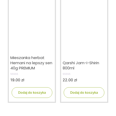
Mieszanka herbat
Hemani na lepszy sen
Qarshi Jam-i-Shirin
40g PREMIUM
800ml
19.00
zł
22.00
zł
0
0
o
o
u
u
t
t
Dodaj do koszyka
Dodaj do koszyka
o
o
f
f
5
5