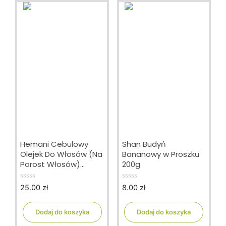
Hemani Cebulowy
Shan Budyń
Olejek Do Włosów (Na
Bananowy w Proszku
Porost Włosów)
200g
200ml
25.00
zł
8.00
zł
0
0
o
o
u
u
t
t
Dodaj do koszyka
Dodaj do koszyka
o
o
f
f