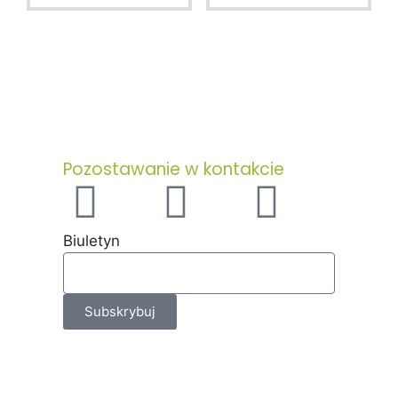
5
5
Pozostawanie w kontakcie
Biuletyn
Subskrybuj