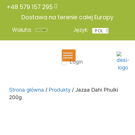
+48 579 157 295
Dostawa na terenie całej Europy
Waluta:
Język:
POL
ENG
Login
Strona główna
/
Produkty
/ Jazaa Dahi Phulki
200g