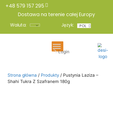
+48 579 157 295
Dostawa na terenie całej Europy
Waluta:
Język:
POL
ENG
Login
Strona główna
/
Produkty
/ Pustynia Laziza –
Shahi Tukra Z Szafranem 180g