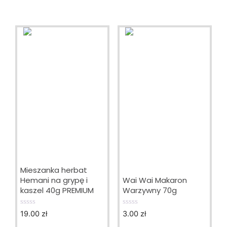
Mieszanka herbat
Hemani na grypę i
Wai Wai Makaron
kaszel 40g PREMIUM
Warzywny 70g
19.00
zł
3.00
zł
0
0
o
o