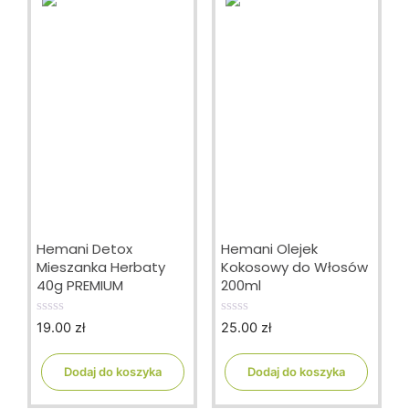
Hemani Detox
Hemani Olejek
Mieszanka Herbaty
Kokosowy do Włosów
40g PREMIUM
200ml
19.00
zł
25.00
zł
0
0
o
o
u
u
t
t
Dodaj do koszyka
Dodaj do koszyka
o
o
f
f
5
5