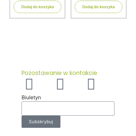
u
u
t
t
Dodaj do koszyka
Dodaj do koszyka
o
o
f
f
5
5
Pozostawanie w kontakcie
Biuletyn
Subskrybuj