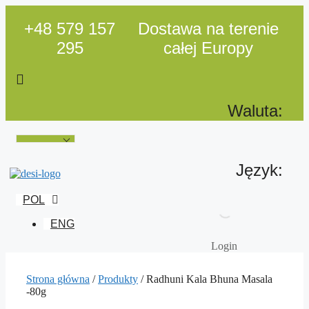
Przejdź
do
+48 579 157
Dostawa na terenie
treści
295
całej Europy
Waluta:
Język:
POL
ENG
Login
Strona główna
/
Produkty
/ Radhuni Kala Bhuna Masala
-80g