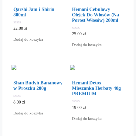
Qarshi Jam-i-Shirin
Hemani Cebulowy
800ml
Olejek Do Włosów (Na
Porost Włosów) 200ml
0
22.00
zł
out
0
25.00
zł
of
out
Dodaj do koszyka
5
of
Dodaj do koszyka
5
Shan Budyń Bananowy
Hemani Detox
w Proszku 200g
Mieszanka Herbaty 40g
PREMIUM
0
8.00
zł
out
0
19.00
zł
of
out
Dodaj do koszyka
5
of
Dodaj do koszyka
5