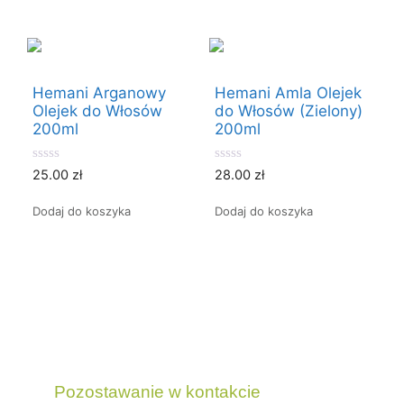
5
Hemani Arganowy
Hemani Amla Olejek
Olejek do Włosów
do Włosów (Zielony)
200ml
200ml
0
0
25.00
zł
28.00
zł
o
o
u
u
t
t
Dodaj do koszyka
Dodaj do koszyka
o
o
f
f
5
5
Pozostawanie w kontakcie