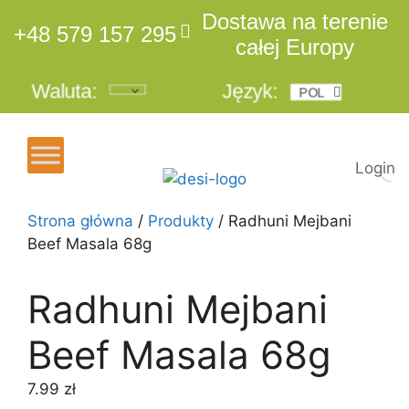
Dostawa na terenie
+48 579 157 295
całej Europy
Waluta:
Język:
POL
ENG
Login
Strona główna
/
Produkty
/ Radhuni Mejbani
Beef Masala 68g
Radhuni Mejbani
Beef Masala 68g
7.99
zł